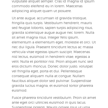
vulputate aliquet semper. Cras id magna id ipsum
commodo eleifend eu in lorem. Maecenas
adipiscing aliquet quam ut posuere.
Ut ante augue, accumsan id gravida tristique,
fringilla quis turpis. Vestibulum hendrerit, mauris
sed feugiat lobortis, sapien turpis adipiscing risus,
gravida scelerisque augue augue nec lorem. Nulla
sit amet magna risus. Integer felis ipsum,
elementum a elementum eget, molestie et orci. Ut
nec dui ligula. Praesent tincidunt lectus ac massa
vehicula vitae egestas ipsum suscipit. Maecenas
nisl lectus, euismod in hendrerit vitae, egestas a
velit. Nulla et porttitor nisi. Proin aliquet nunc sed
eros dictum rhoncus. Donec dolor justo, volutpat
vel fringilla eget, porta et dui. Pellentesque
consequat aliquam nulla at congue. Nullam
faucibus aliquet dolor sed pulvinar. Suspendisse
gravida luctus magna, et euismod tortor pharetra
euismod.
Fusce pharetra tincidunt vestibulum. Proin sit amet
ante eget orci ultricies euismod in quis lacus.
Suspendisse potenti. Mauris ornare risus ut urna