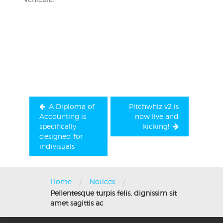
Post
navigation
A Diploma of
Pitchwhiz v2 is
Accounting is
now live and
specifically
kicking!
designed for
indivisuals
/
/
Home
Notices
Pellentesque turpis felis, dignissim sit
amet sagittis ac