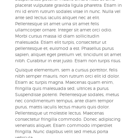
placerat vulputate gravida ligula pharetra. Etiam in
mi id enim rutrum sodales vitae in nunc. Nulla vel
ante sed lectus iaculis aliquet nec at elit.
Pellentesque sit amet urna sit amet felis
ullamcorper ornare. Integer sit amet orci odio.
Morbi cursus massa id diam sollicitudin
malesuada. Etiam elit turpis, consectetur ut
pellentesque et, euismod a est. Phasellus purus
sapien, aliquet eget pretium vel, tincidunt sit amet
nibh. Curabitur in erat justo. Etiam non turpis risus.
Quisque elementum, sem a cursus porttitor, felis
nibh semper mauris, non rutrum orci elit id dolor.
Etiam ac turpis magna. Maecenas quam enim,
fringilla quis malesuada sed, ultrices a purus.
Suspendisse potenti. Pellentesque sodales, metus
nec condimentum tempus, ante diam tempor
purus, mattis iaculis lectus mauris quis dolor.
Pellentesque ut molestie lectus. Maecenas
consectetur fringilla commodo. Donec adipiscing
venenatis aliquet. Etiam commodo imperdiet
fringilla. Nunc dapibus velit sed metus porta
vehicula.