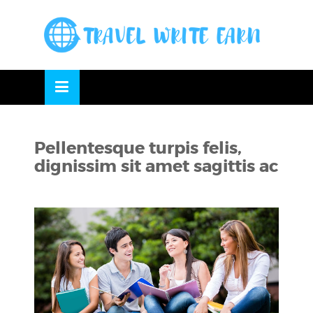
Skip
to
OSE
U
content
Pellentesque turpis felis,
dignissim sit amet sagittis ac